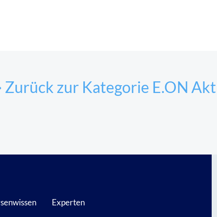
 Zurück zur Kategorie E.ON Akt
senwissen
Experten