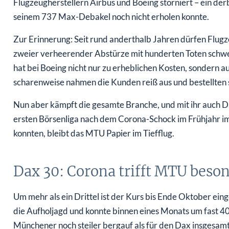
Flugzeugherstellern Airbus und Boeing storniert – ein der
seinem 737 Max-Debakel noch nicht erholen konnte.
Zur Erinnerung: Seit rund anderthalb Jahren dürfen Flugz
zweier verheerender Abstürze mit hunderten Toten schwe
hat bei Boeing nicht nur zu erheblichen Kosten, sondern
scharenweise nahmen die Kunden reiß aus und bestellten s
Nun aber kämpft die gesamte Branche, und mit ihr auch 
ersten Börsenliga nach dem Corona-Schock im Frühjahr
konnten, bleibt das MTU Papier im Tiefflug.
Dax 30: Corona trifft MTU beson
Um mehr als ein Drittel ist der Kurs bis Ende Oktober ei
die Aufholjagd und konnte binnen eines Monats um fast 40
Münchener noch steiler bergauf als für den Dax insgesamt