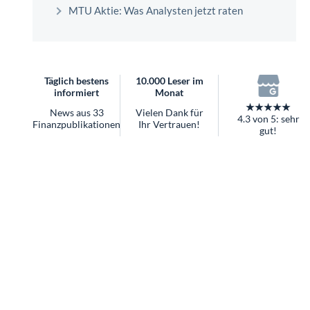
überhaupt?
MTU Aktie: Was Analysten jetzt raten
Worauf Sie bei ETFs achten sollten
Täglich bestens
10.000 Leser im
informiert
Monat
★★★★★
News aus 33
Vielen Dank für
4.3 von 5: sehr
Finanzpublikationen
Ihr Vertrauen!
gut!