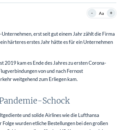
SHOP
SHOP
WEBINARE
WEBINARE
RATGEBER
RATGEBER
-
+
Aa
Unternehmen, erst seit gut einem Jahr zählt die Firma
SHOP
WEBINARE
RATGEBER
in härteres erstes Jahr hätte es für ein Unternehmen
t 2019 kam es Ende des Jahres zu ersten Corona-
 Flugverbindungen von und nach Fernost
erkehr weitgehend zum Erliegen kam.
m Pandemie-Schock
tgediente und solide Airlines wie die Lufthansa
er Folge wurden etliche Bestellungen bei den großen