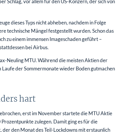
ber Schlag, vor allem für den US-Konzern, der sich von
euge dieses Typs nicht abheben, nachdem in Folge
re technische Mängel festgestellt wurden. Schon das
 auch zu einem immensen Imageschaden geführt –
tattdessen bei Airbus.
Dax-Neuling MTU. Während die meisten Aktien der
 im Laufe der Sommermonate wieder Boden gutmachen
ders hart
ngebrochen, erst im November startete die MTU Aktie
 Prozentpunkte zulegen. Damit ging es für die
, der den Monat des Teil-Lockdowns mit erstaunlich