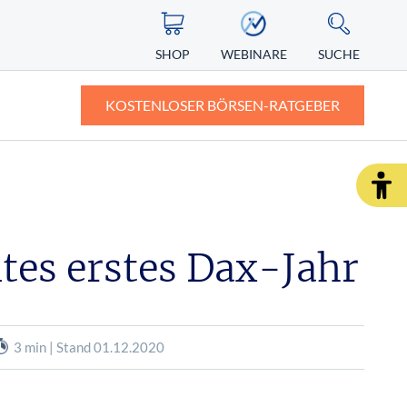
SHOP
WEBINARE
SUCHE
KOSTENLOSER BÖRSEN-RATGEBER
ASIEN
ZERTIFIKATE
ALTERNATIVE ENERGIEN
ngst vor
Nikkei
Knock-out-Zertifikate: Definition und
Erklärung
tes erstes Dax-Jahr
Nintendo Aktie
r Depot
Faktorzertifikate – der neue Standard?
SHOP
WEBINARE
RATGEBER
3 min | Stand 01.12.2020
SHOP
WEBINARE
RATGEBER