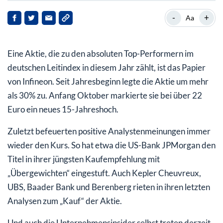
Was macht den Titel so reizvoll?
-
+
Aa
Konsequente Ausrichtung des Geschäfts auf die
Autoindustrie macht sich bezahlt
Eine Aktie, die zu den absoluten Top-Performern im
deutschen Leitindex in diesem Jahr zählt, ist das Papier
von Infineon. Seit Jahresbeginn legte die Aktie um mehr
als 30% zu. Anfang Oktober markierte sie bei über 22
Euro ein neues 15-Jahreshoch.
Zuletzt befeuerten positive Analystenmeinungen immer
wieder den Kurs. So hat etwa die US-Bank JPMorgan den
Titel in ihrer jüngsten Kaufempfehlung mit
„Übergewichten“ eingestuft. Auch Kepler Cheuvreux,
UBS, Baader Bank und Berenberg rieten in ihren letzten
Analysen zum „Kauf“ der Aktie.
Und auch die Unternehmensinsider selbst treten derzeit