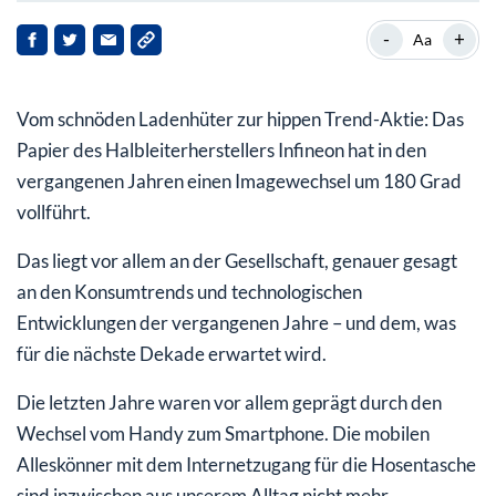
Autobranche: wichtigster Kunde
-
+
Aa
Starke Quartalszahlen zum Jahresauftakt
Vom schnöden Ladenhüter zur hippen Trend-Aktie: Das
Infineon Aktie: Noch Luft nach oben?
Papier des Halbleiterherstellers Infineon hat in den
vergangenen Jahren einen Imagewechsel um 180 Grad
vollführt.
Das liegt vor allem an der Gesellschaft, genauer gesagt
an den Konsumtrends und technologischen
Entwicklungen der vergangenen Jahre – und dem, was
für die nächste Dekade erwartet wird.
Die letzten Jahre waren vor allem geprägt durch den
Wechsel vom Handy zum Smartphone. Die mobilen
Alleskönner mit dem Internetzugang für die Hosentasche
sind inzwischen aus unserem Alltag nicht mehr