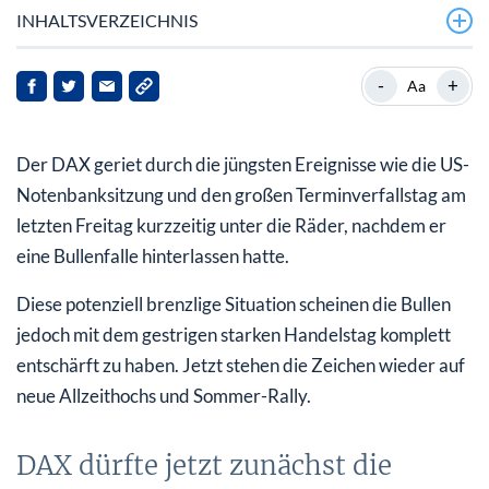
INHALTSVERZEICHNIS
DAX dürfte jetzt zunächst die 13.200er Marke
-
+
Aa
abarbeiten
DAX Tageschart: Tretmine entschärft, Sommerrally
Der DAX geriet durch die jüngsten Ereignisse wie die US-
beginnt
Notenbanksitzung und den großen Terminverfallstag am
Sommerkorrektur aber nur verschoben, nicht
letzten Freitag kurzzeitig unter die Räder, nachdem er
aufgehoben
eine Bullenfalle hinterlassen hatte.
Diese potenziell brenzlige Situation scheinen die Bullen
jedoch mit dem gestrigen starken Handelstag komplett
entschärft zu haben. Jetzt stehen die Zeichen wieder auf
neue Allzeithochs und Sommer-Rally.
DAX dürfte jetzt zunächst die