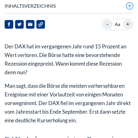
INHALTSVERZEICHNIS
DAX-Anleger preisten Rezession zum Jahresstart 2023
-
+
Aa
ein
DAX: Trendwende nach oben, Börsen-Irrtum korrigiert?
Der DAX hat im vergangenen Jahr rund 15 Prozent an
Warum sich der DAX noch weiter erholen kann
Wert verloren. Die Börse hatte eine bevorstehende
Rezession eingepreist. Wann kommt diese Rezession
Trotz guter Aussichten: es gibt bessere Börsen für Sie
denn nun?
als den DAX
Man sagt, dass die Börse die meisten vorhersehbaren
Ereignisse mit einer Vorlaufzeit von einigen Monaten
vorwegnimmt. Der DAX fiel im vergangenen Jahr direkt
vom Jahresstart bis Ende September. Erst dann setzte
eine deutliche Kurserholung ein.