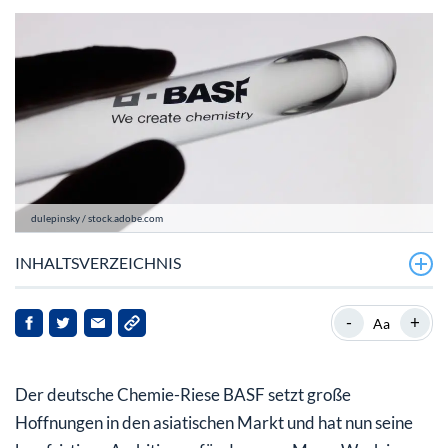
dulepinsky / stock.adobe.com
INHALTSVERZEICHNIS
BASF hält an ehrgeizigen Zielen für Zhanjiang fest
-
+
Aa
Aktueller Kurs der BASF-Aktie (ISIN DE000BASF111)
Der deutsche Chemie-Riese BASF setzt große
Hoffnungen in den asiatischen Markt und hat nun seine