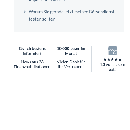
überhaupt?
Worauf Sie bei ETFs achten sollten
Warum Sie gerade jetzt meinen Börsendienst
testen sollten
Täglich bestens
10.000 Leser im
informiert
Monat
★★★★★
News aus 33
Vielen Dank für
4.3 von 5: sehr
Finanzpublikationen
Ihr Vertrauen!
gut!