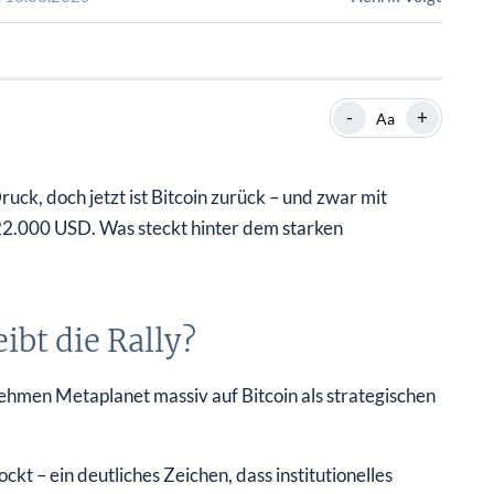
SHOP
SHOP
WEBINARE
WEBINARE
RATGEBER
RATGEBER
-
+
Aa
SHOP
WEBINARE
RATGEBER
k, doch jetzt ist Bitcoin zurück – und zwar mit
22.000 USD. Was steckt hinter dem starken
ibt die Rally?
ehmen Metaplanet massiv auf Bitcoin als strategischen
t – ein deutliches Zeichen, dass institutionelles