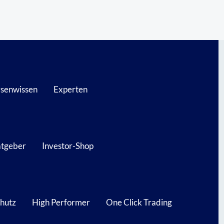
senwissen
Experten
atgeber
Investor-Shop
hutz
High Performer
One Click Trading