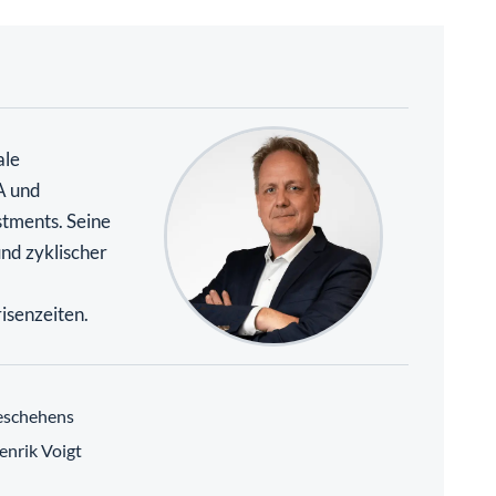
ale
A und
stments. Seine
und zyklischer
isenzeiten.
eschehens
enrik Voigt