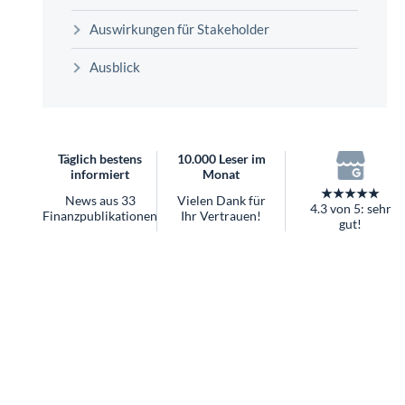
überhaupt?
Auswirkungen für Stakeholder
Worauf Sie bei ETFs achten sollten
Ausblick
Täglich bestens
10.000 Leser im
informiert
Monat
★★★★★
News aus 33
Vielen Dank für
4.3 von 5: sehr
Finanzpublikationen
Ihr Vertrauen!
gut!