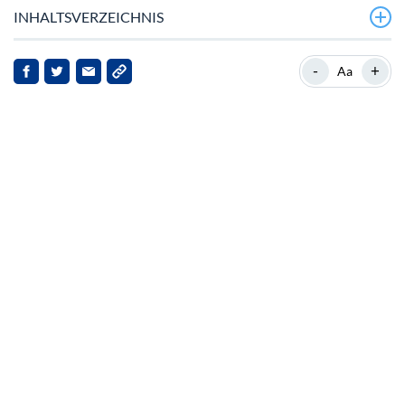
INHALTSVERZEICHNIS
Preisziele und Marktstimmung von Stellar
-
+
Aa
Netzwerkstärke und Gemeinschaftsvertrauen von
Stellar
Position von Stellar im Kryptomarkt
Institutionelle Adoption und ETF-Erweiterung
Auswirkungen für Stakeholder
Ausblick