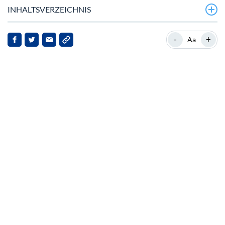
INHALTSVERZEICHNIS
NEAR Protocol bereit für eine Erholung
-
+
Aa
Impuls durch die Near Intents Plattform
Marktreaktionen und Implikationen
Ausblick