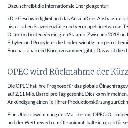
Dazu schreibt die Internationale Energieagentur:
«Die Geschwindigkeit und das Ausmaß des Ausbaus des chi
historischen Präzedenzfälle und verdoppelt in etwa das
Osten und in den Vereinigten Staaten. Zwischen 2019 und
Ethylen und Propylen – die beiden wichtigsten petrochemis
Europa, Japan und Korea zusammen gibt.» Das wird die chi
OPEC wird Rücknahme der Kür
Die OPEC hat ihre Prognose für das globale Ölnachfragew
auf 2,11 Mio. Barrel pro Tag gesenkt. Dies kann in meine
Ankündigung einen Teil ihrer Produktionskürzung zurückne
Eine Überschwemmung des Marktes mit OPEC-Öl in einer Z
und der Wettbewerb um Öl zunimmt, halte ich doch für se