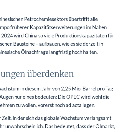
nesischen Petrochemiesektors übertrifft alle
 Tempo früherer Kapazitätserweiterungen im Nahen
 2024 wird China so viele Produktionskapazitäten für
chen Bausteine – aufbauen, wie es sie derzeit in
nesische Ölnachfrage langfristig hoch halten.
zungen überdenken
achstum in diesem Jahr von 2,25 Mio. Barrel pro Tag
n Augen nur eines bedeuten: Die OPEC wird wohl die
hmen zu wollen, vorerst noch ad acta legen.
eit, in der sich das globale Wachstum verlangsamt
hr unwahrscheinlich. Das bedeutet, dass der Ölmarkt,