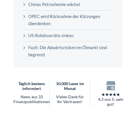
überhaupt?
Chinas Petrochemie wächst
Worauf Sie bei ETFs achten sollten
OPEC wird Rücknahme der Kürzungen
überdenken
US-Rohölvorräte sinken
Fazit: Die Abwärtsrisiken im Ölmarkt sind
begrenzt
Täglich bestens
10.000 Leser im
informiert
Monat
★★★★★
News aus 33
Vielen Dank für
4.3 von 5: sehr
Finanzpublikationen
Ihr Vertrauen!
gut!