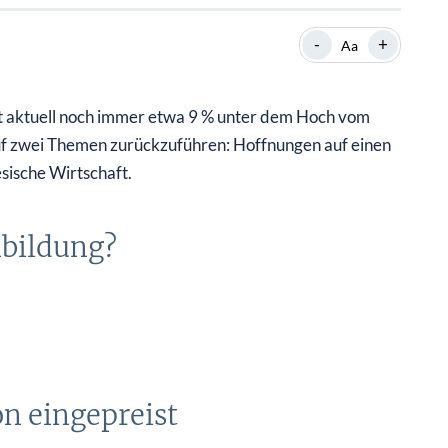
SHOP
SHOP
WEBINARE
WEBINARE
RATGEBER
RATGEBER
-
+
Aa
nt aktuell noch immer etwa 9 % unter dem Hoch vom
SHOP
WEBINARE
RATGEBER
 auf zwei Themen zurückzuführen: Hoffnungen auf einen
sische Wirtschaft.
nbildung?
on eingepreist