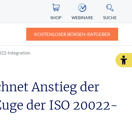
SHOP
WEBINARE
SUCHE
KOSTENLOSER BÖRSEN-RATGEBER
022-Integration
ASIEN
ZERTIFIKATE
ALTERNATIVE ENERGIEN
ngst vor
Nikkei
Knock-out-Zertifikate: Definition und
Erklärung
hnet Anstieg der
Nintendo Aktie
r Depot
Faktorzertifikate – der neue Standard?
uge der ISO 20022-
SHOP
WEBINARE
RATGEBER
SHOP
WEBINARE
RATGEBER