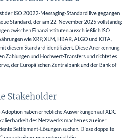
 ist der ISO 20022-Messaging-Standard live gegangen
neue Standard, der am 22. November 2025 vollständig
ngen zwischen Finanzinstituten ausschließlich ISO
ährungen wie XRP, XLM, HBAR, ALGO und IOTA,
t mit diesem Standard identifiziert. Diese Anerkennung
en Zahlungen und Hochwert-Transfers und richtet es
erve, der Europäischen Zentralbank und der Bank of
e Stakeholder
C-Adoption haben erhebliche Auswirkungen auf XDC
Skalierbarkeit des Netzwerks machen es zu einer
fiziente Settlement-Lösungen suchen. Diese doppelte
 vorantreiben, was potenziell die