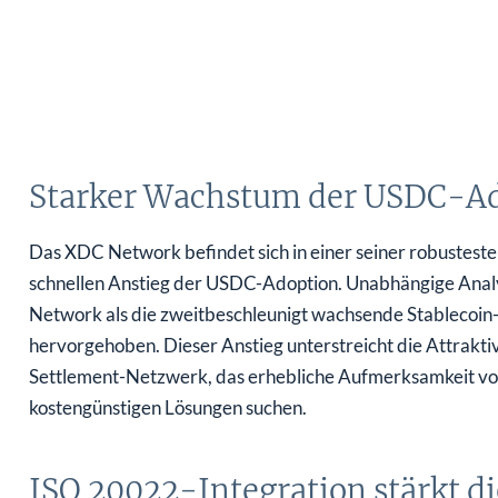
Starker Wachstum der USDC-A
Das XDC Network befindet sich in einer seiner robustes
schnellen Anstieg der USDC-Adoption. Unabhängige Ana
Network als die zweitbeschleunigt wachsende Stablecoi
hervorgehoben. Dieser Anstieg unterstreicht die Attraktiv
Settlement-Netzwerk, das erhebliche Aufmerksamkeit von 
kostengünstigen Lösungen suchen.
ISO 20022-Integration stärkt d