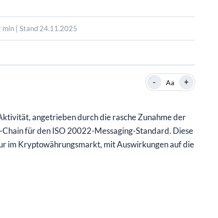
SHOP
SHOP
WEBINARE
WEBINARE
RATGEBER
RATGEBER
 min | Stand 24.11.2025
SHOP
WEBINARE
RATGEBER
-
+
Aa
Aktivität, angetrieben durch die rasche Zunahme der
y-Chain für den ISO 20022-Messaging-Standard. Diese
ur im Kryptowährungsmarkt, mit Auswirkungen auf die