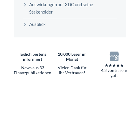
überhaupt?
Auswirkungen auf XDC und seine
Worauf Sie bei ETFs achten sollten
Stakeholder
Ausblick
Täglich bestens
10.000 Leser im
informiert
Monat
★★★★★
News aus 33
Vielen Dank für
4.3 von 5: sehr
Finanzpublikationen
Ihr Vertrauen!
gut!