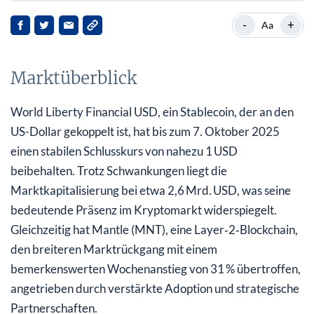
Marktüberblick
-
+
Aa
Aktuelle Performance von Mantle
Marktüberblick
Strategische Partnerschaften und Markteinfluss
Auswirkungen für Stakeholder
World Liberty Financial USD, ein Stablecoin, der an den
US-Dollar gekoppelt ist, hat bis zum 7. Oktober 2025
Zukunftsaussichten
einen stabilen Schlusskurs von nahezu 1 USD
beibehalten. Trotz Schwankungen liegt die
Marktkapitalisierung bei etwa 2,6 Mrd. USD, was seine
bedeutende Präsenz im Kryptomarkt widerspiegelt.
Gleichzeitig hat Mantle (MNT), eine Layer‑2‑Blockchain,
den breiteren Marktrückgang mit einem
bemerkenswerten Wochenanstieg von 31 % übertroffen,
angetrieben durch verstärkte Adoption und strategische
Partnerschaften.