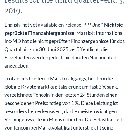
results for the third quarter-end 3,
2019.
English- not yet available on-release. :* **Ung *
Nichtsie
geprückte Finanzahlergebnisse
: Marriott International
Inc-MD hat die nicht geprüften Finanzergebnisse für das
Quartal bis zum 30. Juni 2025 veröffentlicht, die
Einzelheiten werden jedoch nicht in den Nachrichten
angegeben.
Trotz eines breiteren Marktrückgangs, bei dem die
globale Kryptomarktkapitalisierung um fast 3 % sank,
verzeichnete Toncoin in den letzten 24 Stunden einen
bescheidenen Preisanstieg von 1 %. Diese Leistung ist
besonders bemerkenswert, da die meisten wichtigen
Vermögenswerte im Minus notierten. Die Belastbarkeit
von Toncoin bei Marktvolatilität unterstreicht seine