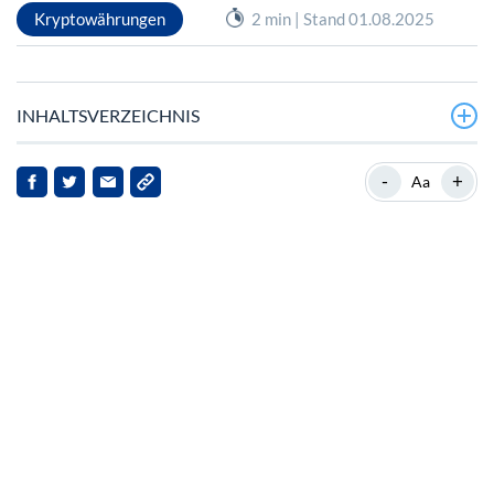
Kryptowährungen
2 min | Stand 01.08.2025
INHALTSVERZEICHNIS
Toncoin zielt auf neue Höhen
-
+
Aa
Revenue unaudited financial results for the third
quarter-end 3, 2019.
Aktivität auf der Blockchain und Marktüberwachung
Engagement und Belohnungen in der Community
Implikationen für die Interessengruppen
Zukunftsaussichten