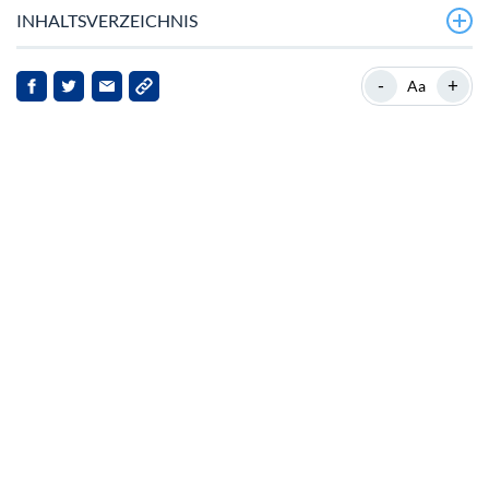
INHALTSVERZEICHNIS
Marktüberblick
-
+
Aa
Hintergrund zu Solana
Aktuelle Entwicklungen
Implikationen für Stakeholder
Fazit