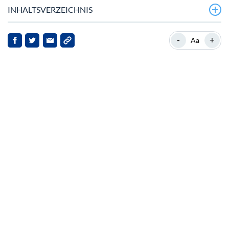
INHALTSVERZEICHNIS
Aktuelle Marktposition von Sky
-
+
Aa
Globale Marktdynamik
Regulatorische und Sicherheitsbedenken
Strategische Anpassungen von Aave
Auswirkungen für Sky und Stakeholder
Ausblick