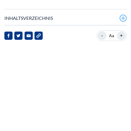
INHALTSVERZEICHNIS
Polkadots jüngste Marktprobleme
-
+
Aa
Hintergrund zu Polkadot
Analyse der jüngsten Entwicklungen
Auswirkungen auf Polkadot und seine Stakeholder
Ausblick