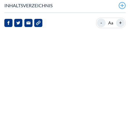
INHALTSVERZEICHNIS
Marktüberblick
-
+
Aa
Hintergrund
Aktuelle Entwicklungen
Auswirkungen für Stakeholder
Fazit