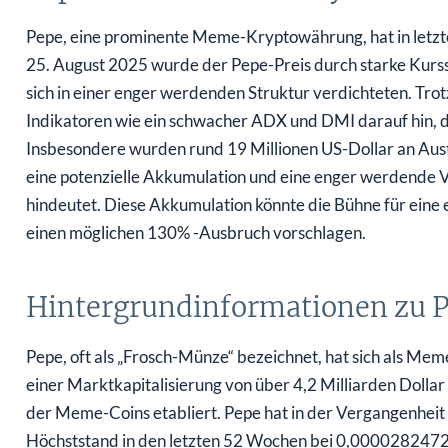
Pepe, eine prominente Meme-Kryptowährung, hat in letzter
25. August 2025 wurde der Pepe-Preis durch starke Kurs
sich in einer enger werdenden Struktur verdichteten. Tro
Indikatoren wie ein schwacher ADX und DMI darauf hin, da
Insbesondere wurden rund 19 Millionen US-Dollar an Aus
eine potenzielle Akkumulation und eine enger werdende
hindeutet. Diese Akkumulation könnte die Bühne für eine 
einen möglichen 130% -Ausbruch vorschlagen.
Hintergrundinformationen zu 
Pepe, oft als „Frosch-Münze“ bezeichnet, hat sich als M
einer Marktkapitalisierung von über 4,2 Milliarden Dollar 
der Meme-Coins etabliert. Pepe hat in der Vergangenheit
Höchststand in den letzten 52 Wochen bei 0,0000282472 