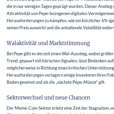
die in nur wenigen Tagen geprägt wurden. Dieser Anstieg 
Attraktivität von Pepe-bezogenen digitalen Vermögenswer
Herausforderungen zu kämpfen, wie ein kürzlicher 6%-iger P
seinen Preis auswirkt und die anhaltende Volatilität widers
Walaktivität und Marktstimmung
Bei Pepe gibt es derzeit einen Wal-Ausstieg, wobei größer
Trend, gepaart mit bärischen Signalen, lässt Bedenken a
möglicherweise in Richtung eines kritischen Unterstützung
Herausforderungen verlagern einige Investoren ihren Fok
Boden gewinnt und als die „nächste Pepe-Münze“ gilt.
Sektorwechsel und neue Chancen
Der Meme-Coin-Sektor erlebt eine Zeit der Stagnation, wo