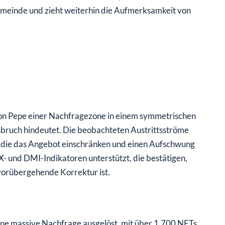
ngemeinde und zieht weiterhin die Aufmerksamkeit von
 von Pepe einer Nachfragezone in einem symmetrischen
sbruch hindeutet. Die beobachteten Austrittsströme
n, die das Angebot einschränken und einen Aufschwung
- und DMI-Indikatoren unterstützt, die bestätigen,
vorübergehende Korrektur ist.
ine massive Nachfrage ausgelöst, mit über 1.700 NFTs,