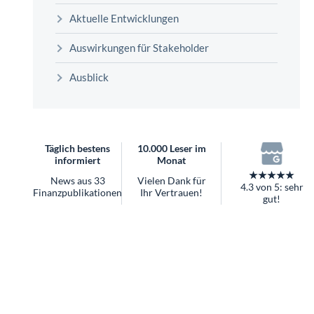
überhaupt?
Aktuelle Entwicklungen
Worauf Sie bei ETFs achten sollten
Auswirkungen für Stakeholder
Ausblick
Täglich bestens
10.000 Leser im
informiert
Monat
★★★★★
News aus 33
Vielen Dank für
4.3 von 5: sehr
Finanzpublikationen
Ihr Vertrauen!
gut!