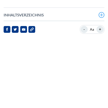
INHALTSVERZEICHNIS
Strategische Partnerschaften und Akquisitionen
-
+
Aa
Hintergrund zu Ondo Finance
Aktuelle Entwicklungen
Marktfolgen
Zukunftsaussichten