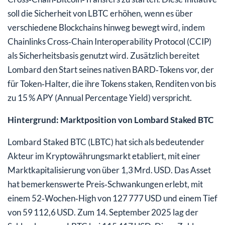
soll die Sicherheit von LBTC erhöhen, wenn es über
verschiedene Blockchains hinweg bewegt wird, indem
Chainlinks Cross‑Chain Interoperability Protocol (CCIP)
als Sicherheitsbasis genutzt wird. Zusätzlich bereitet
Lombard den Start seines nativen BARD‑Tokens vor, der
für Token‑Halter, die ihre Tokens staken, Renditen von bis
zu 15 % APY (Annual Percentage Yield) verspricht.
Hintergrund: Marktposition von Lombard Staked BTC
Lombard Staked BTC (LBTC) hat sich als bedeutender
Akteur im Kryptowährungsmarkt etabliert, mit einer
Marktkapitalisierung von über 1,3 Mrd. USD. Das Asset
hat bemerkenswerte Preis‑Schwankungen erlebt, mit
einem 52‑Wochen‑High von 127 777 USD und einem Tief
von 59 112,6 USD. Zum 14. September 2025 lag der