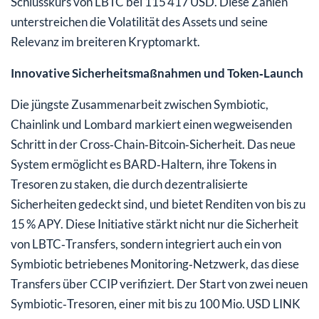
Schlusskurs von LBTC bei 115 417 USD. Diese Zahlen
unterstreichen die Volatilität des Assets und seine
Relevanz im breiteren Kryptomarkt.
Innovative Sicherheitsmaßnahmen und Token‑Launch
Die jüngste Zusammenarbeit zwischen Symbiotic,
Chainlink und Lombard markiert einen wegweisenden
Schritt in der Cross‑Chain‑Bitcoin‑Sicherheit. Das neue
System ermöglicht es BARD‑Haltern, ihre Tokens in
Tresoren zu staken, die durch dezentralisierte
Sicherheiten gedeckt sind, und bietet Renditen von bis zu
15 % APY. Diese Initiative stärkt nicht nur die Sicherheit
von LBTC‑Transfers, sondern integriert auch ein von
Symbiotic betriebenes Monitoring‑Netzwerk, das diese
Transfers über CCIP verifiziert. Der Start von zwei neuen
Symbiotic‑Tresoren, einer mit bis zu 100 Mio. USD LINK