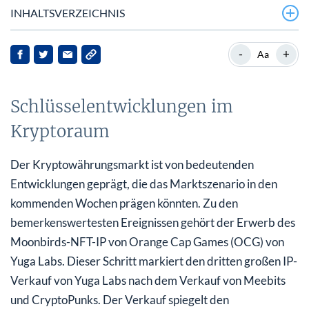
INHALTSVERZEICHNIS
Schlüsselentwicklungen im Kryptoraum
-
+
Aa
Hintergrund zum Kryptomarkt
Schlüsselentwicklungen im
Detaillierte Analyse der letzten Nachrichten
Kryptoraum
Auswirkungen auf die Interessengruppen
Schlussfolgerung
Der Kryptowährungsmarkt ist von bedeutenden
Entwicklungen geprägt, die das Marktszenario in den
kommenden Wochen prägen könnten. Zu den
bemerkenswertesten Ereignissen gehört der Erwerb des
Moonbirds-NFT-IP von Orange Cap Games (OCG) von
Yuga Labs. Dieser Schritt markiert den dritten großen IP-
Verkauf von Yuga Labs nach dem Verkauf von Meebits
und CryptoPunks. Der Verkauf spiegelt den