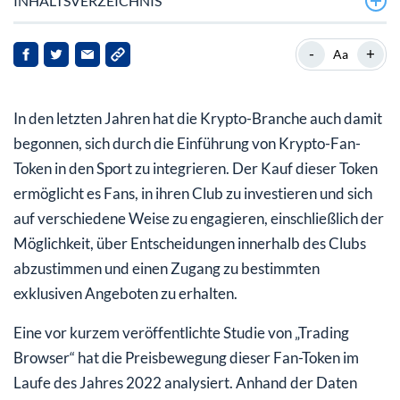
INHALTSVERZEICHNIS
Die Top 5 der Krypto-Fan-Token
-
+
Aa
#1: FC Santos (SANTOS)
In den letzten Jahren hat die Krypto-Branche auch damit
#2: SSC Neapel (NAP)
begonnen, sich durch die Einführung von Krypto-Fan-
#3 AS Monaco (ASM)
Token in den Sport zu integrieren. Der Kauf dieser Token
ermöglicht es Fans, in ihren Club zu investieren und sich
#4: SS Lazio Rom (LAZIO)
auf verschiedene Weise zu engagieren, einschließlich der
#5: FC Arsenal London (AFC)
Möglichkeit, über Entscheidungen innerhalb des Clubs
abzustimmen und einen Zugang zu bestimmten
Die 5 größten Looser der Krypto-Fan-Token
exklusiven Angeboten zu erhalten.
#1: Leeds United (LUFC)
Eine vor kurzem veröffentlichte Studie von „Trading
#2: UD Levante (LEV)
Browser“ hat die Preisbewegung dieser Fan-Token im
#3: FC Everton (EFC)
Laufe des Jahres 2022 analysiert. Anhand der Daten