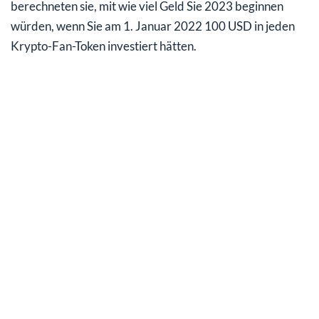
berechneten sie, mit wie viel Geld Sie 2023 beginnen
#4: Dinamo Zagreb (DZG)
würden, wenn Sie am 1. Januar 2022 100 USD in jeden
#5: Aston Villa (AVL)
Krypto-Fan-Token investiert hätten.
Mein Fazit: Krypto-Fan-Token bergen weit mehr
Risiken, als dass sie Chancen bieten!