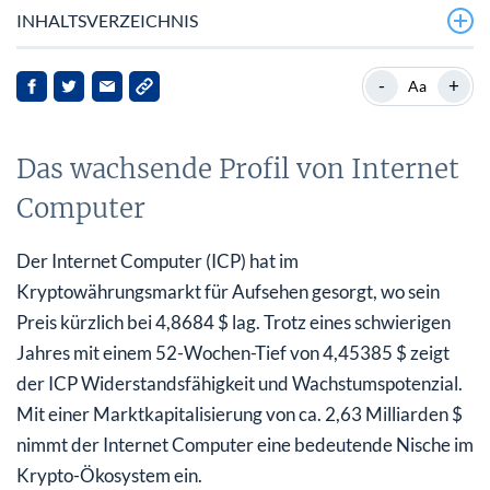
INHALTSVERZEICHNIS
Das wachsende Profil von Internet Computer
-
+
Aa
Hintergrund: Rolle und Bedeutung des Internets
Das wachsende Profil von Internet
Aktuelle Entwicklungen und Marktinteresse
Computer
Auswirkungen auf die Interessengruppen
Ausblick
Der Internet Computer (ICP) hat im
Kryptowährungsmarkt für Aufsehen gesorgt, wo sein
Preis kürzlich bei 4,8684 $ lag. Trotz eines schwierigen
Jahres mit einem 52-Wochen-Tief von 4,45385 $ zeigt
der ICP Widerstandsfähigkeit und Wachstumspotenzial.
Mit einer Marktkapitalisierung von ca. 2,63 Milliarden $
nimmt der Internet Computer eine bedeutende Nische im
Krypto-Ökosystem ein.