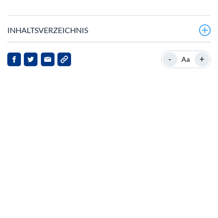
INHALTSVERZEICHNIS
Aktuelle Marktposition von Hedera
-
+
Aa
Hintergrund zu Hedera Hashgraph
Neueste Entwicklungen und Marktreaktionen
Implikationen für die Interessengruppen
Ausblick