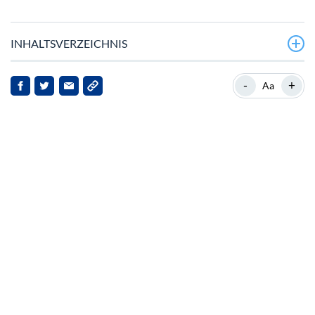
INHALTSVERZEICHNIS
Markt‑Druck und Whale‑Aktivität
-
+
Aa
Vergleichende Perspektive zu Bitcoin
Marktvolatilität und Analysten‑Perspektiven
Unternehmens­aktionen und Marktreaktionen
Technologische Entwicklungen
Implikationen und Zukunftsperspektive