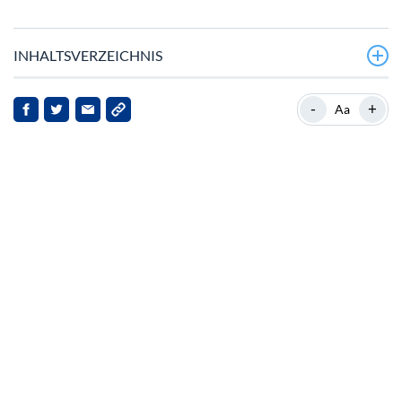
INHALTSVERZEICHNIS
Aktuelle Marktposition von Ethereum
-
+
Aa
Hintergrund zu Ethereum
Gemischte Signale auf dem Markt
Auswirkungen für Stakeholder
Institutionelles Vertrauen und Zukunftsperspektive
Fazit