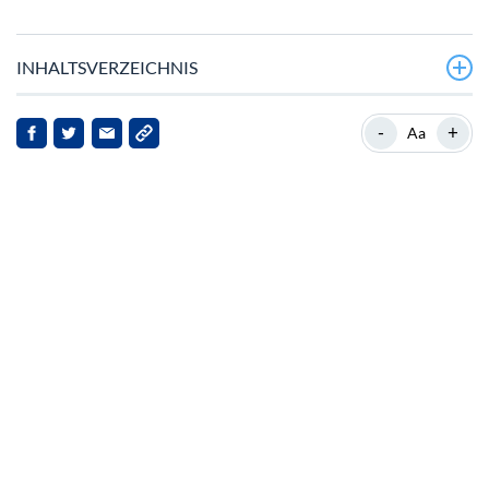
INHALTSVERZEICHNIS
Ethereum-Stiftung gibt neue Roadmap bekannt
-
+
Aa
Marktdynamik und aktuelle Entwicklungen
Institutionelles Vertrauen und technologische
Innovationen
Implikationen für die Interessengruppen
Ausblick