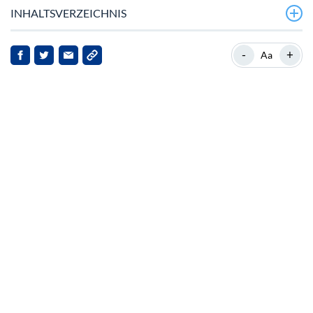
INHALTSVERZEICHNIS
Ethenas aktuelles Finanz‑Bild
-
+
Aa
Neueste Markt‑Ereignisse
Auswirkungen für Stakeholder
Marktreaktionen und zukünftige Aussichten
Fazit