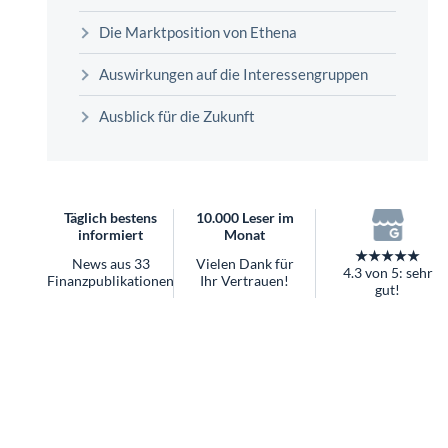
überhaupt?
Die Marktposition von Ethena
Worauf Sie bei ETFs achten sollten
Auswirkungen auf die Interessengruppen
Ausblick für die Zukunft
Täglich bestens
10.000 Leser im
informiert
Monat
★★★★★
News aus 33
Vielen Dank für
4.3 von 5: sehr
Finanzpublikationen
Ihr Vertrauen!
gut!