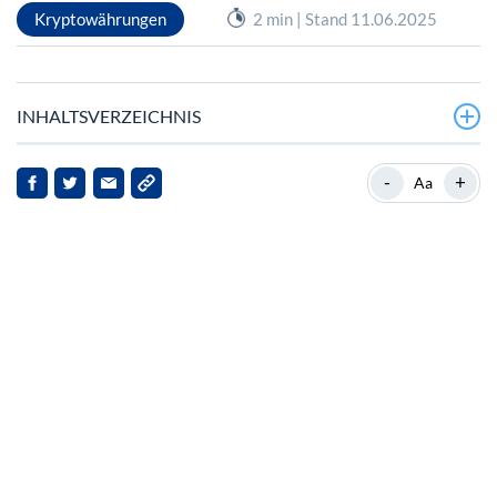
Kryptowährungen
2 min | Stand 11.06.2025
INHALTSVERZEICHNIS
Die Rolle von Tether in der bolivianischen Wirtschaft
-
+
Aa
Hintergrund zu Tether
Die Einführung von Tether in Bolivien
Auswirkungen auf Tether und die betroffenen Parteien
Marktreaktionen und Ausblick
Schlussfolgerung