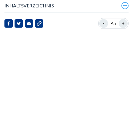
INHALTSVERZEICHNIS
Überblick
-
+
Aa
Hintergrund
Aktuelle Entwicklungen
Marktimplikationen
Fazit