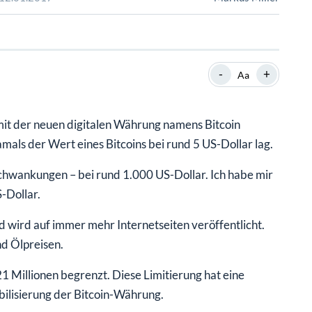
SHOP
SHOP
WEBINARE
WEBINARE
RATGEBER
RATGEBER
-
+
Aa
SHOP
WEBINARE
RATGEBER
mit der neuen digitalen Währung namens Bitcoin
amals der Wert eines Bitcoins bei rund 5 US-Dollar lag.
Schwankungen – bei rund 1.000 US-Dollar. Ich habe mir
-Dollar.
 wird auf immer mehr Internetseiten veröffentlicht.
d Ölpreisen.
21 Millionen begrenzt. Diese Limitierung hat eine
abilisierung der Bitcoin-Währung.