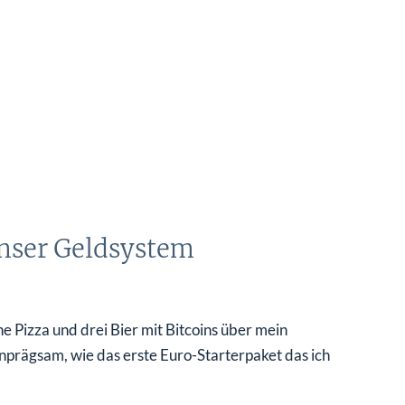
unser Geldsystem
e Pizza und drei Bier mit Bitcoins über mein
einprägsam, wie das erste Euro-Starterpaket das ich