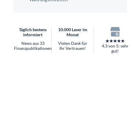
überhaupt?
Worauf Sie bei ETFs achten sollten
Täglich bestens
10.000 Leser im
informiert
Monat
★★★★★
News aus 33
Vielen Dank für
4.3 von 5: sehr
Finanzpublikationen
Ihr Vertrauen!
gut!