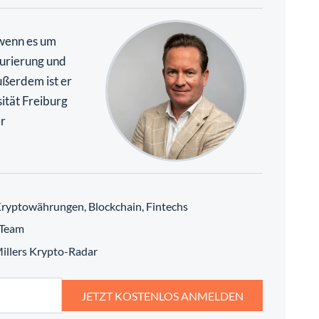
 wenn es um
urierung und
ßerdem ist er
ität Freiburg
r
ryptowährungen, Blockchain, Fintechs
 Team
 Millers Krypto-Radar
JETZT KOSTENLOS ANMELDEN