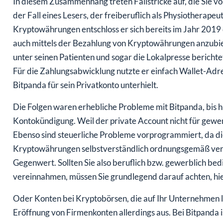
In diesem Zusammenhang treten Fallstricke auf, die Sie vo
der Fall eines Lesers, der freiberuflich als Physiotherapeut
Kryptowährungen entschloss er sich bereits im Jahr 2019 
auch mittels der Bezahlung von Kryptowährungen anzubie
unter seinen Patienten und sogar die Lokalpresse berich
Für die Zahlungsabwicklung nutzte er einfach Wallet-Adre
Bitpanda für sein Privatkonto unterhielt.
Die Folgen waren erhebliche Probleme mit Bitpanda, bis 
Kontokündigung. Weil der private Account nicht für gewe
Ebenso sind steuerliche Probleme vorprogrammiert, da di
Kryptowährungen selbstverständlich ordnungsgemäß ver
Gegenwert. Sollten Sie also beruflich bzw. gewerblich b
vereinnahmen, müssen Sie grundlegend darauf achten, hier
Oder Konten bei Kryptobörsen, die auf Ihr Unternehmen l
Eröffnung von Firmenkonten allerdings aus. Bei Bitpanda 