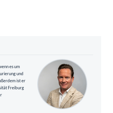
 wenn es um
urierung und
ßerdem ist er
ität Freiburg
r