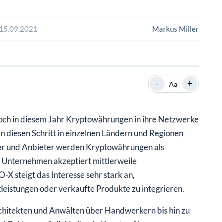
SHOP
SHOP
WEBINARE
WEBINARE
RATGEBER
RATGEBER
 15.09.2021
Markus Miller
SHOP
WEBINARE
RATGEBER
-
+
Aa
och in diesem Jahr Kryptowährungen in ihre Netzwerke
n diesen Schritt in einzelnen Ländern und Regionen
ster und Anbieter werden Kryptowährungen als
 Unternehmen akzeptiert mittlerweile
 steigt das Interesse sehr stark an,
leistungen oder verkaufte Produkte zu integrieren.
chitekten und Anwälten über Handwerkern bis hin zu