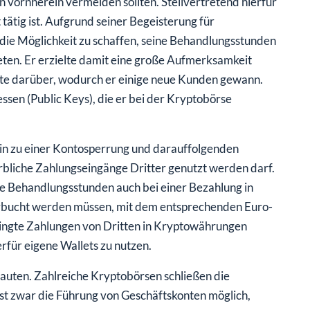
n vornherein vermeiden sollten. Stellvertretend hierfür
 tätig ist. Aufgrund seiner Begeisterung für
die Möglichkeit zu schaffen, seine Behandlungsstunden
ten. Er erzielte damit eine große Aufmerksamkeit
tete darüber, wodurch er einige neue Kunden gewann.
ssen (Public Keys), die er bei der Kryptobörse
hin zu einer Kontosperrung und darauffolgenden
rbliche Zahlungseingänge Dritter genutzt werden darf.
e Behandlungsstunden auch bei einer Bezahlung in
bucht werden müssen, mit dem entsprechenden Euro-
edingte Zahlungen von Dritten in Kryptowährungen
für eigene Wallets zu nutzen.
auten. Zahlreiche Kryptobörsen schließen die
ist zwar die Führung von Geschäftskonten möglich,