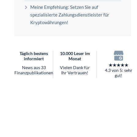
überhaupt?
Meine Empfehlung: Setzen Sie auf
Worauf Sie bei ETFs achten sollten
spezialisierte Zahlungsdienstleister für
Kryptowährungen!
Täglich bestens
10.000 Leser im
informiert
Monat
★★★★★
News aus 33
Vielen Dank für
4.3 von 5: sehr
Finanzpublikationen
Ihr Vertrauen!
gut!