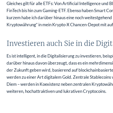
Gleiches gilt für alle ETFs: Von Artificial Intelligence u
FinTech bis hin zum Gaming-ETF. Ebenso haben Smart Con
kurzem habe ich darüber hinaus eine noch weitestgehend
Kryptowährung“ in mein Krypto-X Chancen-Depot mit a
Investieren auch Sie in die Dig
Es ist intelligent, in die Digitalisierung zu investieren, be
darüber hinaus davon überzeugt, dass es ein mehrdimensio
der Zukunft geben wird, basierend auf blockchainbasiert
werden zu einer Art digitalem Gold. Zentrale Stablecoin
Diem – werden in Koexistenz neben zentralen Kryptowähr
weiteren, hochattraktiven und lukrativen Cryptocoins.