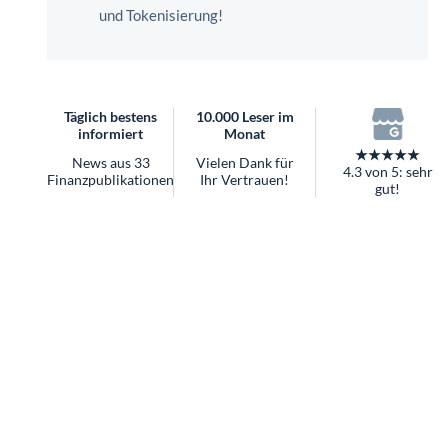
überhaupt?
und Tokenisierung!
Worauf Sie bei ETFs achten sollten
Täglich bestens
10.000 Leser im
informiert
Monat
★★★★★
News aus 33
Vielen Dank für
4.3 von 5: sehr
Finanzpublikationen
Ihr Vertrauen!
gut!