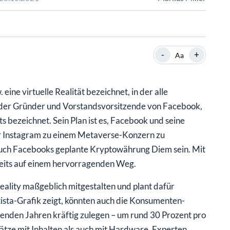
SHOP
SHOP
WEBINARE
WEBINARE
RATGEBER
RATGEBER
-
+
Aa
SHOP
WEBINARE
RATGEBER
ine virtuelle Realität bezeichnet, in der alle
 der Gründer und Vorstandsvorsitzende von Facebook,
s bezeichnet. Sein Plan ist es, Facebook und seine
Instagram zu einem Metaverse-Konzern zu
 auch Facebooks geplante Kryptowährung Diem sein. Mit
reits auf einem hervorragenden Weg.
ality maßgeblich mitgestalten und plant dafür
tista-Grafik zeigt, könnten auch die Konsumenten-
menden Jahren kräftig zulegen – um rund 30 Prozent pro
sätze mit Inhalten als auch mit Hardware. Experten