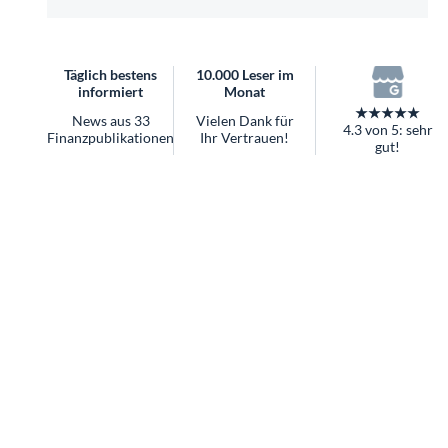
überhaupt?
Worauf Sie bei ETFs achten sollten
Täglich bestens
10.000 Leser im
informiert
Monat
★★★★★
News aus 33
Vielen Dank für
4.3 von 5: sehr
Finanzpublikationen
Ihr Vertrauen!
gut!