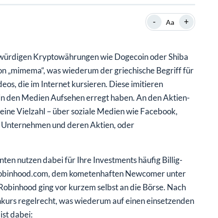
SHOP
SHOP
WEBINARE
WEBINARE
RATGEBER
RATGEBER
-
+
Aa
agwürdigen Kryptowährungen wie Dogecoin oder Shiba
SHOP
WEBINARE
RATGEBER
n „mimema“, was wiederum der griechische Begriff für
deos, die im Internet kursieren. Diese imitieren
 in den Medien Aufsehen erregt haben. An den Aktien-
ine Vielzahl – über soziale Medien wie Facebook,
e Unternehmen und deren Aktien, oder
en nutzen dabei für Ihre Investments häufig Billig-
 Robinhood.com, dem kometenhaften Newcomer unter
Robinhood ging vor kurzem selbst an die Börse. Nach
kurs regelrecht, was wiederum auf einen einsetzenden
st dabei: