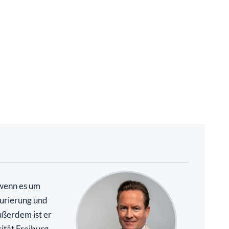
 wenn es um
urierung und
ßerdem ist er
ität Freiburg