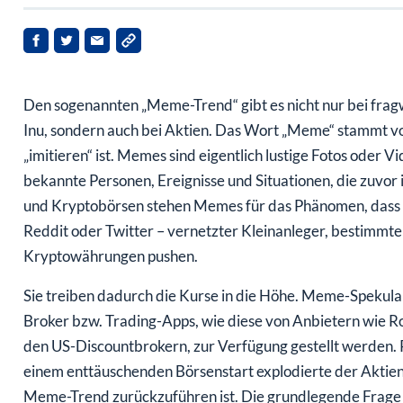
Den sogenannten „Meme-Trend“ gibt es nicht nur bei fr
Inu, sondern auch bei Aktien. Das Wort „Meme“ stammt vo
„imitieren“ ist. Memes sind eigentlich lustige Fotos oder Vi
bekannte Personen, Ereignisse und Situationen, die zuvor
und Kryptobörsen stehen Memes für das Phänomen, dass e
Reddit oder Twitter – vernetzter Kleinanleger, bestimmt
Kryptowährungen pushen.
Sie treiben dadurch die Kurse in die Höhe. Meme-Spekulant
Broker bzw. Trading-Apps, wie diese von Anbietern wie
den US-Discountbrokern, zur Verfügung gestellt werden. 
einem enttäuschenden Börsenstart explodierte der Aktien
Meme-Trend zurückzuführen ist. Die grundlegende Frage i