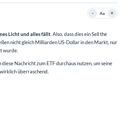
SHOP
SHOP
WEBINARE
WEBINARE
RATGEBER
RATGEBER
-
+
Aa
s Licht und alles fällt
. Also, dass dies ein Sell the
SHOP
WEBINARE
RATGEBER
eßen nicht gleich Milliarden US-Dollar in den Markt, nur
gt wurde.
n diese Nachricht zum ETF durchaus nutzen, um seine
 wirklich überraschend.