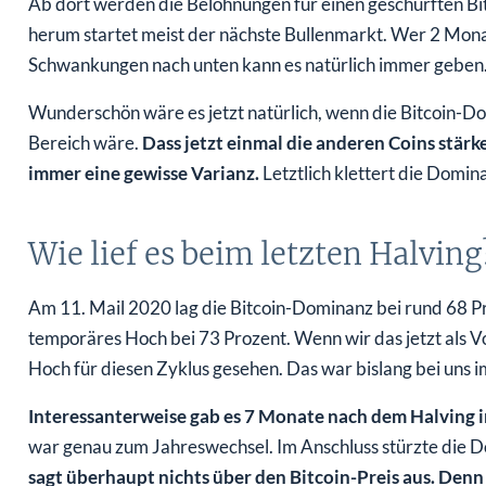
Ab dort werden die Belohnungen für einen geschürften Bi
herum startet meist der nächste Bullenmarkt. Wer 2 Monate 
Schwankungen nach unten kann es natürlich immer geben
Wunderschön wäre es jetzt natürlich, wenn die Bitcoin-D
Bereich wäre.
Dass jetzt einmal die anderen Coins stärker
immer eine gewisse Varianz.
Letztlich klettert die Domin
Wie lief es beim letzten Halving
Am 11. Mail 2020 lag die Bitcoin-Dominanz bei rund 68 Pro
temporäres Hoch bei 73 Prozent. Wenn wir das jetzt als Vo
Hoch für diesen Zyklus gesehen. Das war bislang bei uns 
Interessanterweise gab es 7 Monate nach dem Halving 
war genau zum Jahreswechsel. Im Anschluss stürzte die D
sagt überhaupt nichts über den Bitcoin-Preis aus. Den