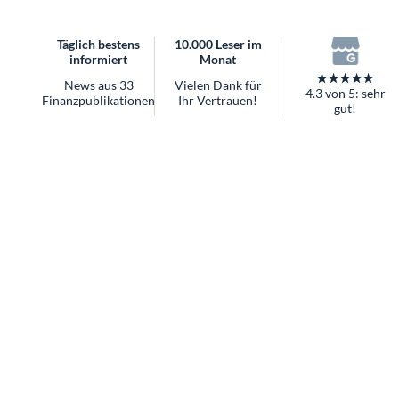
überhaupt?
Worauf Sie bei ETFs achten sollten
Täglich bestens
10.000 Leser im
informiert
Monat
★★★★★
News aus 33
Vielen Dank für
4.3 von 5: sehr
Finanzpublikationen
Ihr Vertrauen!
gut!