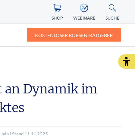
SHOP
WEBINARE
SUCHE
KOSTENLOSER BÖRSEN-RATGEBER
ASIEN
ZERTIFIKATE
ALTERNATIVE ENERGIEN
ngst vor
Nikkei
Knock-out-Zertifikate: Definition und
Erklärung
t an Dynamik im
Nintendo Aktie
r Depot
Faktorzertifikate – der neue Standard?
ktes
SHOP
WEBINARE
RATGEBER
 min | Stand 11.11.2025
SHOP
WEBINARE
RATGEBER