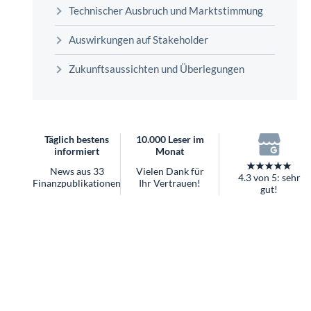
überhaupt?
Technischer Ausbruch und Marktstimmung
Worauf Sie bei ETFs achten sollten
Auswirkungen auf Stakeholder
Zukunftsaussichten und Überlegungen
Täglich bestens
10.000 Leser im
informiert
Monat
★★★★★
News aus 33
Vielen Dank für
4.3 von 5: sehr
Finanzpublikationen
Ihr Vertrauen!
gut!