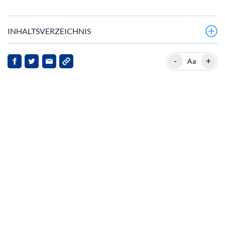
INHALTSVERZEICHNIS
VeChain-Staking-Upgrade soll Belohnungen steigern
-
+
Aa
Marktposition und aktuelle Entwicklung von VeChain
Start der „Build Your Body“-App auf der UFC 317
Auswirkungen auf VeChain und seine
Interessengruppen
Marktreaktionen und Ausblick
Schlussfolgerung