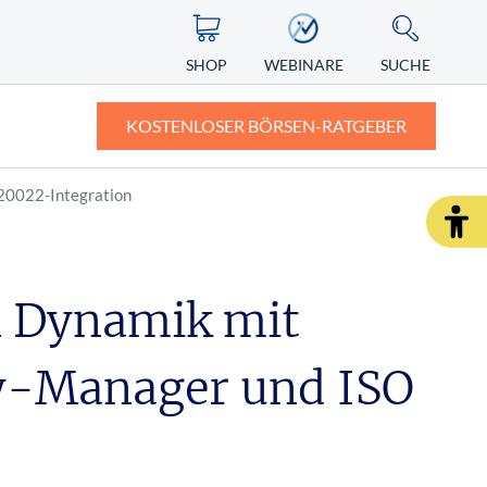
SHOP
WEBINARE
SUCHE
KOSTENLOSER BÖRSEN-RATGEBER
20022-Integration
ASIEN
ZERTIFIKATE
ALTERNATIVE ENERGIEN
ngst vor
Nikkei
Knock-out-Zertifikate: Definition und
Erklärung
n Dynamik mit
Nintendo Aktie
r Depot
Faktorzertifikate – der neue Standard?
y-Manager und ISO
SHOP
WEBINARE
RATGEBER
SHOP
WEBINARE
RATGEBER