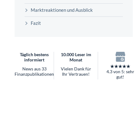
überhaupt?
Marktreaktionen und Ausblick
Worauf Sie bei ETFs achten sollten
Fazit
Täglich bestens
10.000 Leser im
informiert
Monat
★★★★★
News aus 33
Vielen Dank für
4.3 von 5: sehr
Finanzpublikationen
Ihr Vertrauen!
gut!