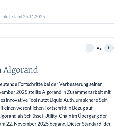
SHOP
SHOP
WEBINARE
WEBINARE
RATGEBER
RATGEBER
 min | Stand 25.11.2025
SHOP
WEBINARE
RATGEBER
-
+
Aa
n Algorand
eutende Fortschritte bei der Verbesserung seiner
ovember 2025 stellte Algorand in Zusammenarbeit mit
 innovative Tool nutzt Liquid Auth, um sichere Self-
einen wesentlichen Fortschritt in Bezug auf
gorand als Schlüssel-Utility-Chain im Übergang der
am 22. November 2025 begann. Dieser Standard, der