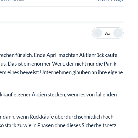
SHOP
SHOP
WEBINARE
WEBINARE
RATGEBER
RATGEBER
-
+
Aa
SHOP
WEBINARE
RATGEBER
echen für sich. Ende April machten Aktienrückkäufe
. Das ist ein enormer Wert, der nicht nur die Panik
lem eines beweist: Unternehmen glauben an ihre eigene
kkauf eigener Aktien stecken, wenn es von fallenden
mer dann, wenn Rückkäufe überdurchschnittlich hoch
o stark zu wie in Phasen ohne dieses Sicherheitsnetz.