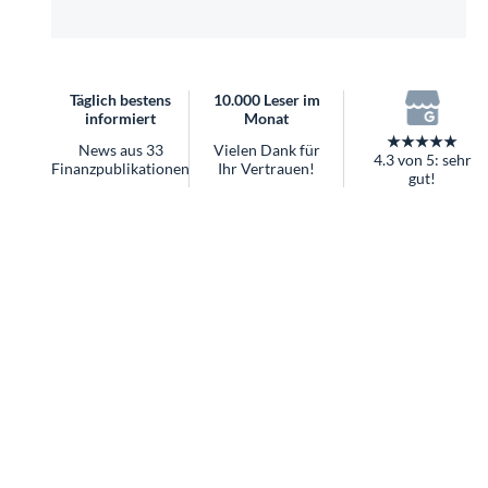
überhaupt?
Worauf Sie bei ETFs achten sollten
Täglich bestens
10.000 Leser im
informiert
Monat
★★★★★
News aus 33
Vielen Dank für
4.3 von 5: sehr
Finanzpublikationen
Ihr Vertrauen!
gut!