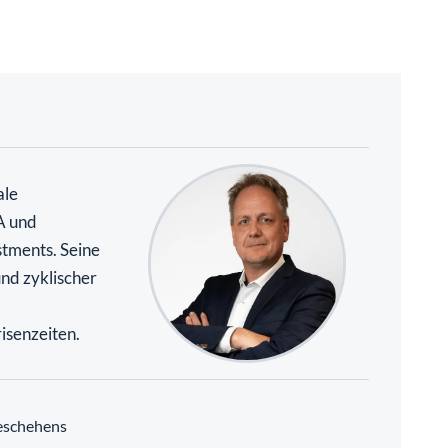
ale
A und
stments. Seine
und zyklischer
isenzeiten.
eschehens