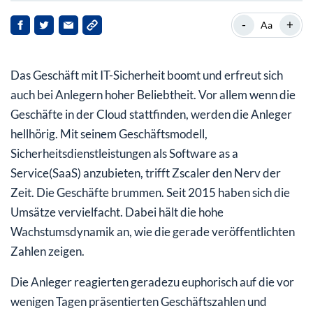
Zscaler – Sicherheit in der Cloud
-
+
Aa
Umsatz klettert um 46% in die Höhe
Das Geschäft mit IT-Sicherheit boomt und erfreut sich
Angehobene Prognose lässt Anleger jubeln
auch bei Anlegern hoher Beliebtheit. Vor allem wenn die
Analysten sehen nur noch minimales Kurspotenzial
Geschäfte in der Cloud stattfinden, werden die Anleger
hellhörig. Mit seinem Geschäftsmodell,
Sicherheitsdienstleistungen als Software as a
Service(SaaS) anzubieten, trifft Zscaler den Nerv der
Zeit. Die Geschäfte brummen. Seit 2015 haben sich die
Umsätze vervielfacht. Dabei hält die hohe
Wachstumsdynamik an, wie die gerade veröffentlichten
Zahlen zeigen.
Die Anleger reagierten geradezu euphorisch auf die vor
wenigen Tagen präsentierten Geschäftszahlen und