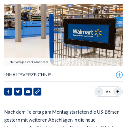
jetcityimage / stock.adobe.com
INHALTSVERZEICHNIS
Walmart: Weltgrößter Einzelhandelskonzern
-
+
Aa
Walmart übertrifft die Erwartungen und meldet einen
Zukauf
Nach dem Feiertag am Montag starteten die US-Börsen
Neues Allzeithoch
gestern mit weiteren Abschlägen in die neue