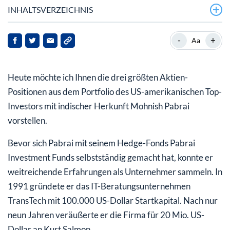
INHALTSVERZEICHNIS
Micron Technology
-
+
Aa
Brookfield Asset Management
Heute möchte ich Ihnen die drei größten Aktien-
Seritage Growth Properties
Positionen aus dem Portfolio des US-amerikanischen Top-
Investors mit indischer Herkunft Mohnish Pabrai
vorstellen.
Bevor sich Pabrai mit seinem Hedge-Fonds Pabrai
Investment Funds selbstständig gemacht hat, konnte er
weitreichende Erfahrungen als Unternehmer sammeln. In
1991 gründete er das IT-Beratungsunternehmen
TransTech mit 100.000 US-Dollar Startkapital. Nach nur
neun Jahren veräußerte er die Firma für 20 Mio. US-
Dollar an Kurt Salmon.