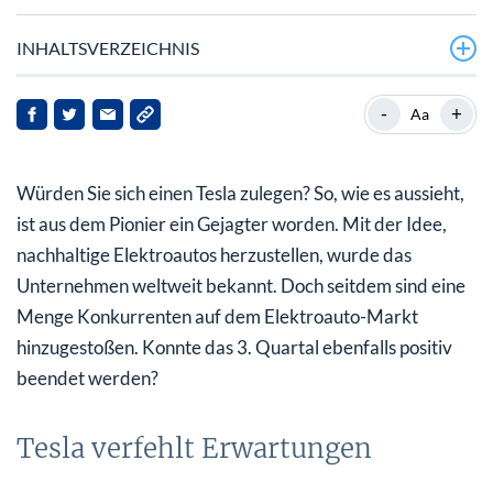
INHALTSVERZEICHNIS
Tesla verfehlt Erwartungen
-
+
Aa
Tesla will Produktionskosten weiter senken
Würden Sie sich einen Tesla zulegen? So, wie es aussieht,
Weitere Investitionen in Milliardenhöhe geplant
ist aus dem Pionier ein Gejagter worden. Mit der Idee,
Analysten-Kursziele gehen weit auseinander
nachhaltige Elektroautos herzustellen, wurde das
Unternehmen weltweit bekannt. Doch seitdem sind eine
Menge Konkurrenten auf dem Elektroauto-Markt
hinzugestoßen. Konnte das 3. Quartal ebenfalls positiv
beendet werden?
Tesla verfehlt Erwartungen