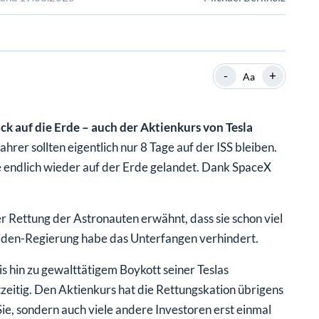
SHOP
SHOP
WEBINARE
WEBINARE
RATGEBER
RATGEBER
-
+
Aa
SHOP
WEBINARE
RATGEBER
k auf die Erde – auch der Aktienkurs von Tesla
rer sollten eigentlich nur 8 Tage auf der ISS bleiben.
e endlich wieder auf der Erde gelandet. Dank SpaceX
er Rettung der Astronauten erwähnt, dass sie schon viel
iden-Regierung habe das Unterfangen verhindert.
is hin zu gewalttätigem Boykott seiner Teslas
eitig. Den Aktienkurs hat die Rettungskation übrigens
 Sie, sondern auch viele andere Investoren erst einmal