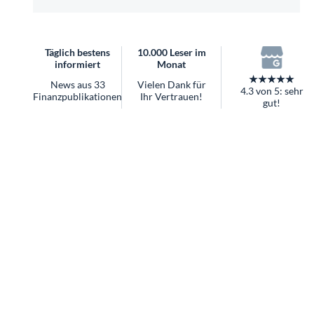
überhaupt?
Worauf Sie bei ETFs achten sollten
Täglich bestens
10.000 Leser im
informiert
Monat
★★★★★
News aus 33
Vielen Dank für
4.3 von 5: sehr
Finanzpublikationen
Ihr Vertrauen!
gut!