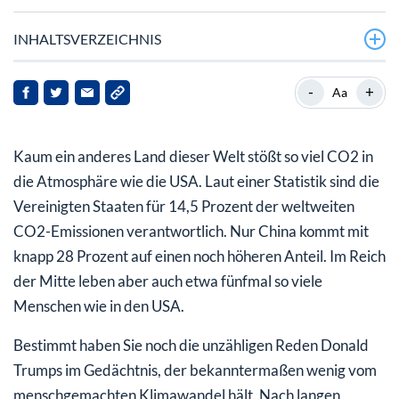
INHALTSVERZEICHNIS
Bidens neuer Elektro-Plan
-
+
Aa
Wer profitiert?
Kaum ein anderes Land dieser Welt stößt so viel CO2 in
Aber was ist mit Tesla?
die Atmosphäre wie die USA. Laut einer Statistik sind die
Tesla unter Druck
Vereinigten Staaten für 14,5 Prozent der weltweiten
CO2-Emissionen verantwortlich. Nur China kommt mit
knapp 28 Prozent auf einen noch höheren Anteil. Im Reich
der Mitte leben aber auch etwa fünfmal so viele
Menschen wie in den USA.
Bestimmt haben Sie noch die unzähligen Reden Donald
Trumps im Gedächtnis, der bekanntermaßen wenig vom
menschgemachten Klimawandel hält. Nach langen