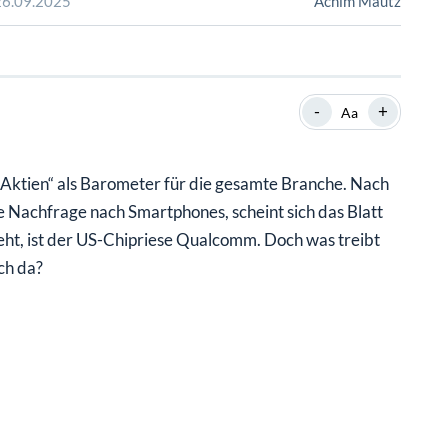
SHOP
SHOP
WEBINARE
WEBINARE
RATGEBER
RATGEBER
-
+
Aa
SHOP
WEBINARE
RATGEBER
-Aktien“ als Barometer für die gesamte Branche. Nach
e Nachfrage nach Smartphones, scheint sich das Blatt
eht, ist der US-Chipriese Qualcomm. Doch was treibt
ch da?