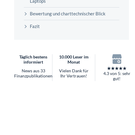
überhaupt?
Worauf Sie bei ETFs achten sollten
Bewertung und charttechnischer Blick
Fazit
Täglich bestens
10.000 Leser im
informiert
Monat
★★★★★
News aus 33
Vielen Dank für
4.3 von 5: sehr
Finanzpublikationen
Ihr Vertrauen!
gut!