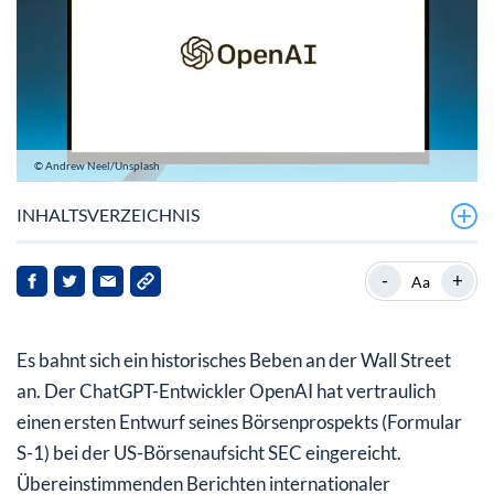
© Andrew Neel/Unsplash
INHALTSVERZEICHNIS
Der S-1 Antrag: Heimlicher Auftakt für das Mega-IPO
-
+
Aa
von OpenAI
Ein Börsengang der Superlative: Die Billionen-Dollar-
Es bahnt sich ein historisches Beben an der Wall Street
Bewertung
an. Der ChatGPT-Entwickler OpenAI hat vertraulich
Was bedeutet das OpenAI-IPO für die Wall Street?
einen ersten Entwurf seines Börsenprospekts (Formular
S-1) bei der US-Börsenaufsicht SEC eingereicht.
Übereinstimmenden Berichten internationaler